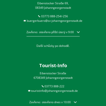
Eibenstocker Straße 69,
08349 Johanngeorgenstadt
03773 888-254/-256
buergerbuero@sv-johanngeorgenstadt.de
Kliknutím skryjete další otevírací nebo zavírací dobu
Zavřeno:
otevřeno příští úterý v 9:00
Další schůzky po dohodě.
Tourist-Info
Eibenstocker Straße
6708349 Johanngeorgenstadt
03773 888-222
touristinfo@johanngeorgenstadt.de
Kliknutím skryjete další otevírací nebo zavírací dobu
Zavřeno:
otevřeno dnes v 10:00