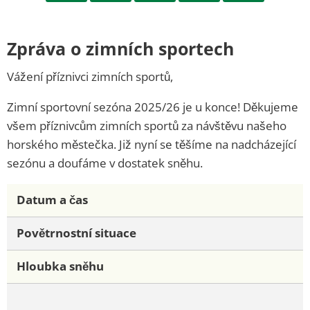
Zpráva
Zpráva o zimních sportech
o
Vážení příznivci zimních sportů,
zimních
Zimní sportovní sezóna 2025/26 je u konce! Děkujeme
všem příznivcům zimních sportů za návštěvu našeho
sportech
horského městečka. Již nyní se těšíme na nadcházející
sezónu a doufáme v dostatek sněhu.
Datum a čas
Povětrnostní situace
Hloubka sněhu