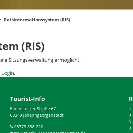
Ratsinformationssystem (RIS)
tem (RIS)
tale Sitzungsverwaltung ermöglicht.
 Login.
Tourist-Info
R
Eibenstocker Straße 67
08349 Johanngeorgenstadt
03773 888-222