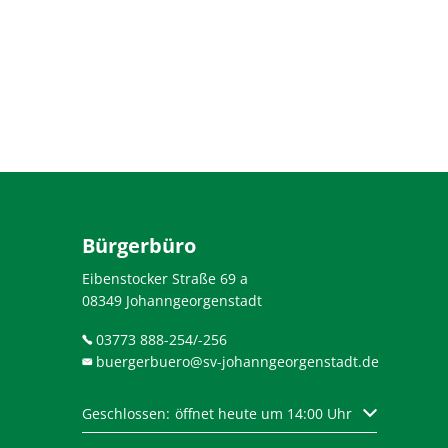
Bürgerbüro
Eibenstocker Straße 69 a
08349 Johanngeorgenstadt
03773 888-254/-256
buergerbuero@sv-johanngeorgenstadt.de
Klicken, um weitere Öffnungs- oder Schließzeiten au
Geschlossen:
öffnet heute um 14:00 Uhr