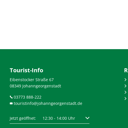
Tourist-Info
R
Eibenstocker Straße 67
08349 Johanngeorgenstadt
03773 888-222
touristinfo@johanngeorgenstadt.de
szublenden
Klicken, um weitere Öffnungs- oder Schließzeiten auszublen
Jetzt geöffnet:
12:30
-
14:00
Uhr
Von 12:30 bis 14:00 Uhr