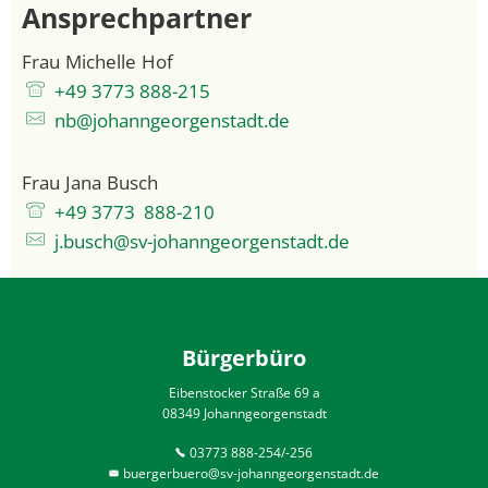
Ansprechpartner
Frau
Michelle
Hof
Frau Michelle Hof
+49 3773 888-215
nb@johanngeorgenstadt.de
Frau
Jana
Busch
Frau Jana Busch
+49 3773 888-210
j.busch@sv-johanngeorgenstadt.de
Bürgerbüro
Eibenstocker Straße 69 a
08349 Johanngeorgenstadt
03773 888-254/-256
buergerbuero@sv-johanngeorgenstadt.de