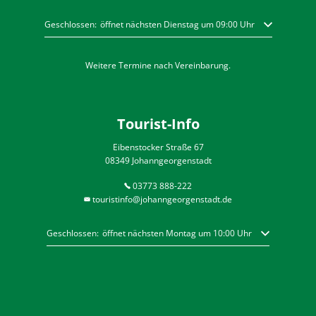
Klicken, um weitere Öffnungs- oder Schließzeiten auszublenden
Geschlossen:
öffnet nächsten Dienstag um 09:00 Uhr
Weitere Termine nach Vereinbarung.
Tourist-Info
Eibenstocker Straße 67
08349 Johanngeorgenstadt
03773 888-222
touristinfo@johanngeorgenstadt.de
Klicken, um weitere Öffnungs- oder Schließzeiten auszublenden
Geschlossen:
öffnet nächsten Montag um 10:00 Uhr