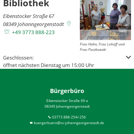
Bibliothek
Bibliothek
Eibenstocker Straße 67
08349
Johanngeorgenstadt
+49 3773 888-223
© Stadt
Johanngeorgenstadt
Frau Hahn, Frau Lohoff und
Frau Paczkowski
Klicken, um weitere Öffnungs- oder Schließzeiten ausz
Geschlossen:
öffnet nächsten Dienstag um 15:00 Uhr
Bürgerbüro
Eibenstocker Straße 69 a
08349 Johanngeorgenstadt
03773 888-254/-256
buergerbuero@sv-johanngeorgenstadt.de