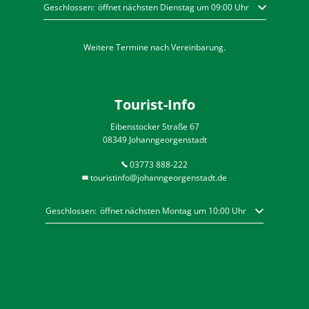
Klicken, um weitere Öffnungs- oder Schließzeiten auszublenden
Geschlossen:
öffnet nächsten Dienstag um 09:00 Uhr
Weitere Termine nach Vereinbarung.
Tourist-Info
Eibenstocker Straße 67
08349 Johanngeorgenstadt
03773 888-222
touristinfo@johanngeorgenstadt.de
Klicken, um weitere Öffnungs- oder Schließzeiten auszublenden
Geschlossen:
öffnet nächsten Montag um 10:00 Uhr